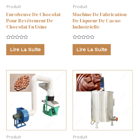
Produit
Produit
Enrobeuse De Chocolat
Machine De Fabrication
Pour Revêtement De
De Liqueur De Cacao
Chocolat En Usine
Industrielle
Note
Note
0
0
Lire La Suite
Lire La Suite
sur
sur
5
5
Produit
Produit