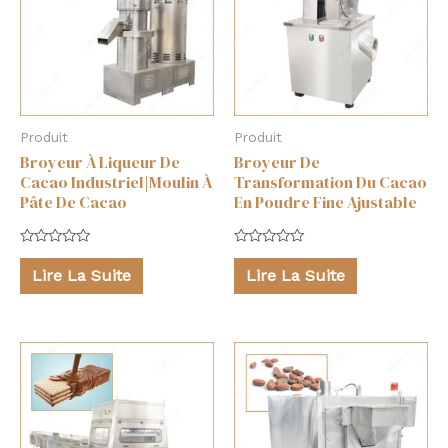
Produit
Produit
Broyeur À Liqueur De
Broyeur De
Cacao Industriel|Moulin À
Transformation Du Cacao
Pâte De Cacao
En Poudre Fine Ajustable
Note
Note
0
0
Lire La Suite
Lire La Suite
sur
sur
5
5