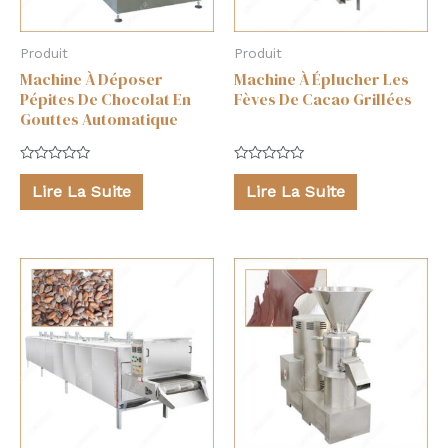
Produit
Produit
Machine À Déposer
Machine À Éplucher Les
Pépites De Chocolat En
Fèves De Cacao Grillées
Gouttes Automatique
Note
Note
0
0
Lire La Suite
Lire La Suite
sur
sur
5
5