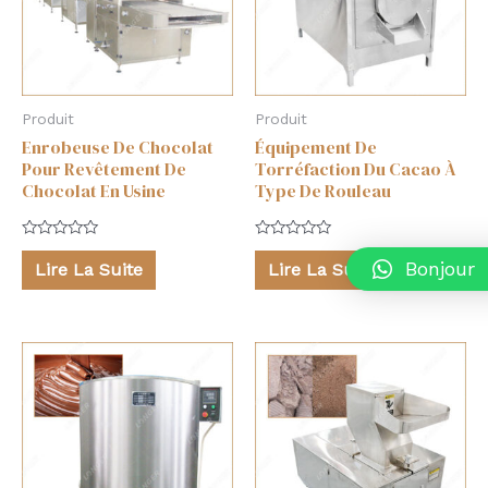
Produit
Produit
Enrobeuse De Chocolat
Équipement De
Pour Revêtement De
Torréfaction Du Cacao À
Chocolat En Usine
Type De Rouleau
Note
Note
0
0
Bonjour
Lire La Suite
Lire La Suite
sur
sur
5
5