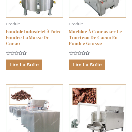
Produit
Produit
Fondoir Industriel À Faire
Machine À Concasser Le
Fondre La Masse De
Tourteau De Cacao En
Cacao
Poudre Grosse
Note
Note
0
0
Lire La Suite
Lire La Suite
sur
sur
5
5