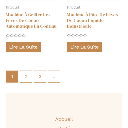
Produit
Produit
Machine À Griller Les
Machine À Pâte De Fèves
Fèves De Cacao
De Cacao Liquide
Automatique En Continu
Industrielle
Note
Note
0
0
Lire La Suite
Lire La Suite
sur
sur
5
5
1
2
3
→
Accueil