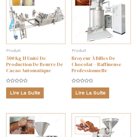
Produit
Produit
500 Kg/H Unité De
Broyeur À Billes De
Production De Beurre De
Chocolat – Raffineuse
Cacao Automatique
Professionnelle
Note
Note
0
0
Lire La Suite
Lire La Suite
sur
sur
5
5