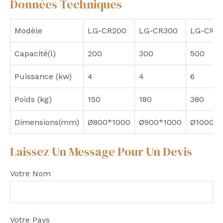
Données Techniques
Modèle
LG-CR200
LG-CR300
LG-CR5
Capacité(l)
200
300
500
Puissance (kw)
4
4
6
Poids (kg)
150
180
380
Dimensions(mm)
Ø800*1000
Ø900*1000
Ø1000*1
Laissez Un Message Pour Un Devis
Votre Nom
Votre Pays