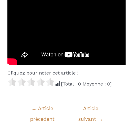
Cliquez pour noter cet article !
[Total :
0
Moyenne :
0
]
Navigation
←
Article
Article
de
précédent
suivant
→
l’article