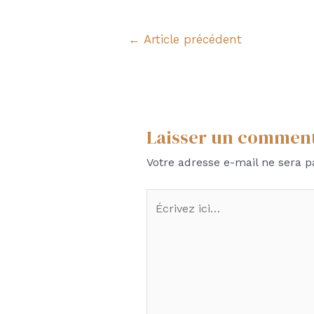
Navigation
←
Article précédent
de
l’article
Laisser un commen
Votre adresse e-mail ne sera p
Écrivez
ici…