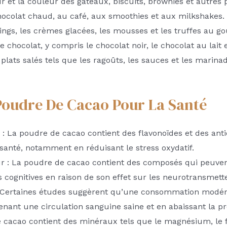
ur et la couleur des gâteaux, biscuits, brownies et autres
hocolat chaud, au café, aux smoothies et aux milkshakes.
ings, les crèmes glacées, les mousses et les truffes au go
le chocolat, y compris le chocolat noir, le chocolat au lait 
s plats salés tels que les ragoûts, les sauces et les marina
Poudre De Cacao Pour La Santé
 : La poudre de cacao contient des flavonoïdes et des ant
 santé, notamment en réduisant le stress oxydatif.
 : La poudre de cacao contient des composés qui peuvent 
s cognitives en raison de son effet sur les neurotransmett
: Certaines études suggèrent qu’une consommation modéré
nant une circulation sanguine saine et en abaissant la pre
Le cacao contient des minéraux tels que le magnésium, le fe