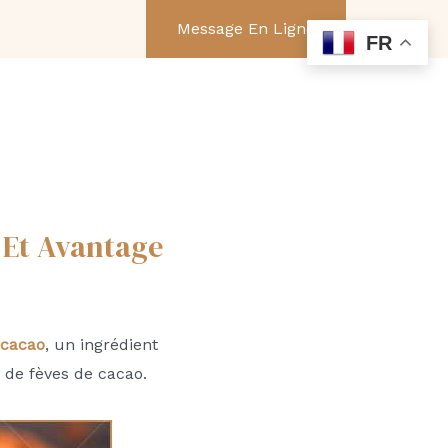
er
Message En Ligne
FR
 Et Avantage
 cacao
, un ingrédient
 de fèves de cacao.