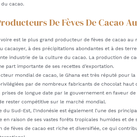
 du cacao.
Producteurs De Fèves De Cacao A
d’Ivoire est le plus grand producteur de fèves de cacao au
u cacaoyer, à des précipitations abondantes et à des terres
te industrie de la culture du cacao. La production de cac
e part importante de ses recettes d’exportation.
eur mondial de cacao, le Ghana est très réputé pour la q
t privilégiées par de nombreux fabricants de chocolat ha
n prises de longue date par le gouvernement en faveur de 
de rester compétitive sur le marché mondial.
ie du Sud-Est, l’Indonésie est également l’une des princip
en raison de ses vastes forêts tropicales humides et de 
n de fèves de cacao est riche et diversifiée, ce qui contr