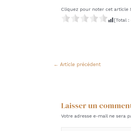
Cliquez pour noter cet article !
[Total :
Navigation
←
Article précédent
de
l’article
Laisser un commen
Votre adresse e-mail ne sera p