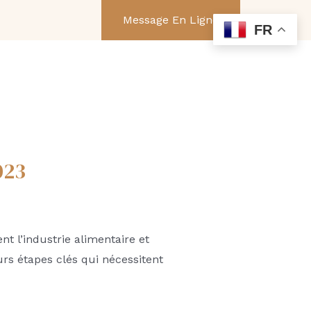
er
Message En Ligne
FR
023
t l’industrie alimentaire et
rs étapes clés qui nécessitent