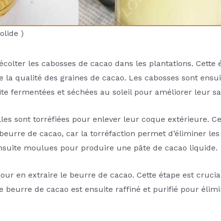
olide )
colter les cabosses de cacao dans les plantations. Cette é
 la qualité des graines de cacao. Les cabosses sont ensuit
uite fermentées et séchées au soleil pour améliorer leur s
lles sont torréfiées pour enlever leur coque extérieure. C
beurre de cacao, car la torréfaction permet d’éliminer le
ensuite moulues pour produire une pâte de cacao liquide.
our en extraire le beurre de cacao. Cette étape est cruci
e beurre de cacao est ensuite raffiné et purifié pour élim