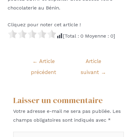
chocolaterie au Bénin.
Cliquez pour noter cet article !
[Total :
0
Moyenne :
0
]
Navigation
←
Article
Article
de
précédent
suivant
→
l’article
Laisser un commentaire
Votre adresse e-mail ne sera pas publiée.
Les
champs obligatoires sont indiqués avec
*
Écrivez