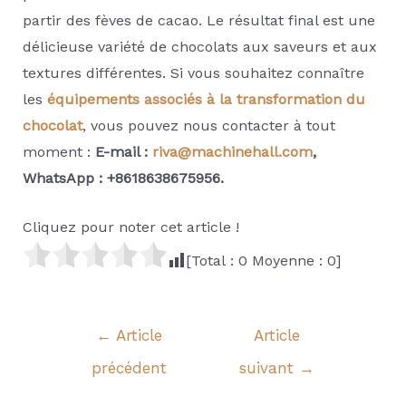
partir des fèves de cacao. Le résultat final est une
délicieuse variété de chocolats aux saveurs et aux
textures différentes. Si vous souhaitez connaître
les
équipements associés à la transformation du
chocolat
, vous pouvez nous contacter à tout
moment :
E-mail :
riva@machinehall.com
,
WhatsApp : +8618638675956.
Cliquez pour noter cet article !
[Total :
0
Moyenne :
0
]
Navigation
←
Article
Article
de
précédent
suivant
→
l’article