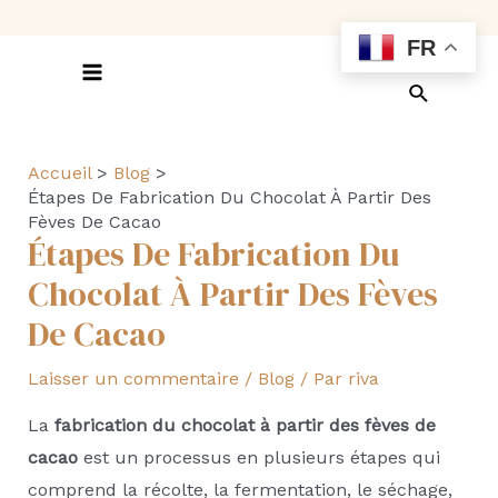
Aller
FR
au
contenu
Main
Recherch
Menu
Accueil
Blog
Étapes De Fabrication Du Chocolat À Partir Des
Fèves De Cacao
Étapes De Fabrication Du
Chocolat À Partir Des Fèves
De Cacao
Laisser un commentaire
/
Blog
/ Par
riva
La
fabrication du chocolat à partir des fèves de
cacao
est un processus en plusieurs étapes qui
comprend la récolte, la fermentation, le séchage,