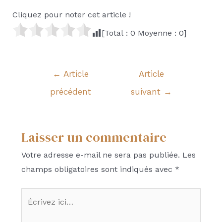
Cliquez pour noter cet article !
[Total :
0
Moyenne :
0
]
Navigation
←
Article
Article
de
précédent
suivant
→
l’article
Laisser un commentaire
Votre adresse e-mail ne sera pas publiée.
Les
champs obligatoires sont indiqués avec
*
Écrivez
ici…